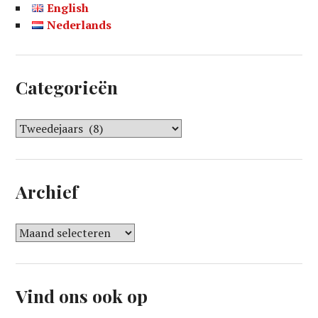
English
Nederlands
Categorieën
C
a
t
e
Archief
g
o
r
A
i
r
e
c
ë
h
Vind ons ook op
n
i
e