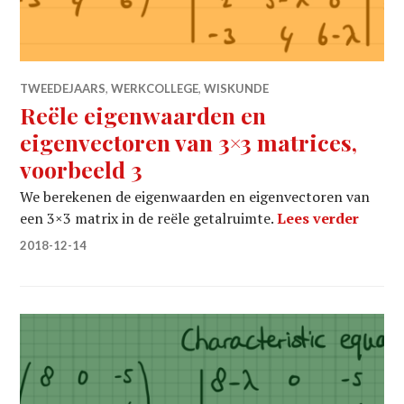
TWEEDEJAARS
,
WERKCOLLEGE
,
WISKUNDE
Reële eigenwaarden en
eigenvectoren van 3×3 matrices,
voorbeeld 3
We berekenen de eigenwaarden en eigenvectoren van
Reële 
een 3×3 matrix in de reële getalruimte.
Lees verder
2018-12-14