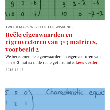
TWEEDEJAARS
,
WERKCOLLEGE
,
WISKUNDE
Reële eigenwaarden en
eigenvectoren van 3×3 matrices,
voorbeeld 2
We berekenen de eigenwaarden en eigenvectoren van
Reële 
een 3×3 matrix in de reële getalruimte.
Lees verder
2018-12-13