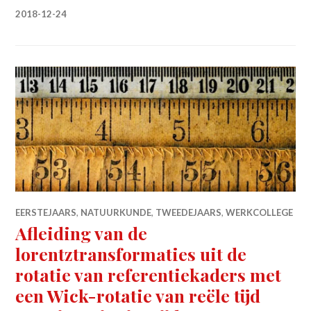
2018-12-24
EERSTEJAARS
,
NATUURKUNDE
,
TWEEDEJAARS
,
WERKCOLLEGE
Afleiding van de
lorentztransformaties uit de
rotatie van referentiekaders met
een Wick-rotatie van reële tijd