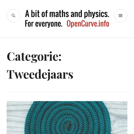
Naar
de
ZOEK
HO
OpenCurve
inhoud
springen
Categorie:
Tweedejaars