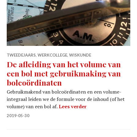
TWEEDEJAARS
,
WERKCOLLEGE
,
WISKUNDE
De afleiding van het volume van
een bol met gebruikmaking van
bolcoördinaten
Gebruikmakend van bolcoördinaten en een volume-
integraal leiden we de formule voor de inhoud (of het
De afleiding van het
volume) van een bol af.
Lees verder
2019-05-30