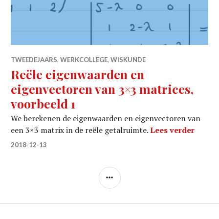
TWEEDEJAARS
,
WERKCOLLEGE
,
WISKUNDE
Reële eigenwaarden en
eigenvectoren van 3×3 matrices,
voorbeeld 1
We berekenen de eigenwaarden en eigenvectoren van
Reële 
een 3×3 matrix in de reële getalruimte.
Lees verder
2018-12-13
ZIJBALK