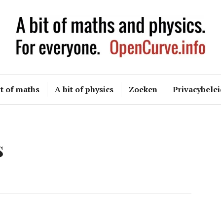
OpenCurve
it of maths
A bit of physics
Zoeken
Privacybelei
s