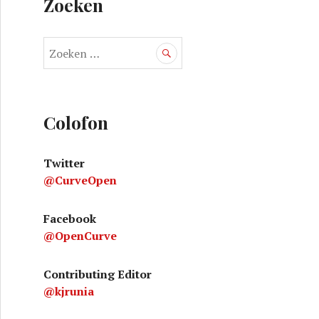
Zoeken
Z
o
e
k
 dimensies
e
Colofon
n
n
Twitter
a
@CurveOpen
a
r
:
Facebook
@OpenCurve
Contributing Editor
@kjrunia