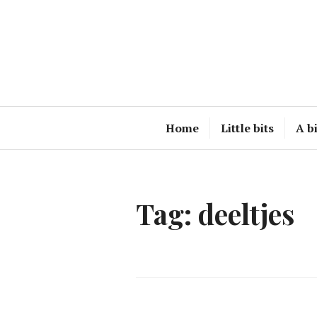
Naar
de
inhoud
springen
Home
Little bits
A b
Tag:
deeltjes