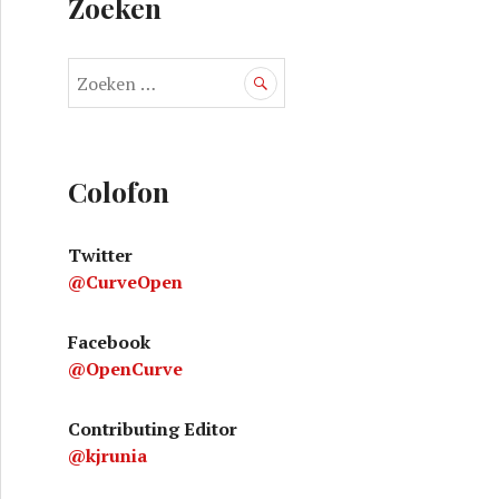
Zoeken
Z
o
e
k
hanica in tien punten voor onderweg
e
Colofon
n
n
Twitter
a
@CurveOpen
a
r
:
Facebook
@OpenCurve
Contributing Editor
@kjrunia