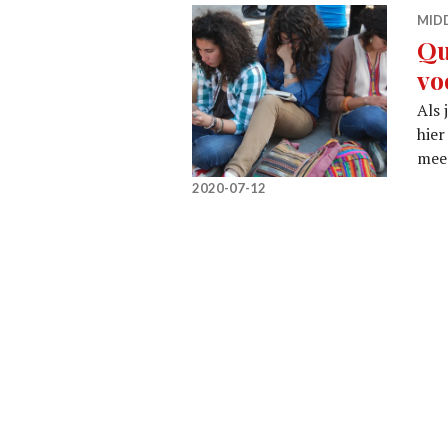
MID
Qu
vo
Als 
hier
mee 
2020-07-12