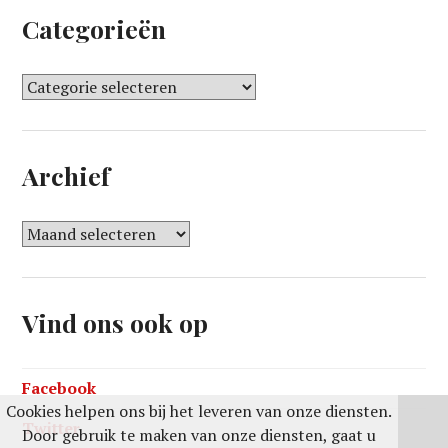
Categorieën
C
a
t
e
Archief
g
o
r
A
i
r
e
c
ë
h
Vind ons ook op
n
i
e
f
Facebook
Cookies helpen ons bij het leveren van onze diensten.
Twitter
Door gebruik te maken van onze diensten, gaat u