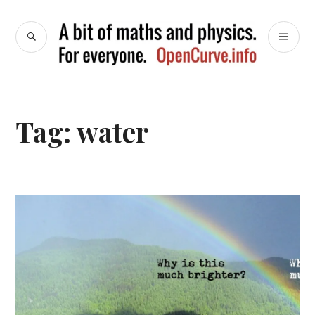
Naar
de
ZOEK
HO
OpenCurve
inhoud
springen
Tag:
water